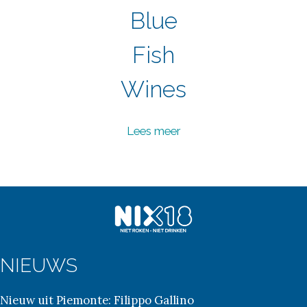
Blue
Fish
Wines
Blue Fish en de
Lees meer
Charactère
wijnen komen
uit het mooiste
wijngebied van
Duitsland. Recht
tegenover de
Elzas ligt
namelijk de Pfalz.
NIEUWS
Enkele
wijngaarden
Nieuw uit Piemonte: Filippo Gallino