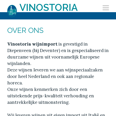
Skip
VINOSTORIA
to
content
OVER ONS
Vinostoria wijnimport
is gevestigd in
Diepenveen (bij Deventer) en is gespecialiseerd in
duurzame wijnen uit voornamelijk Europese
wijnlanden.
Deze wijnen leveren we aan wijnspeciaalzaken
door heel Nederland en ook aan regionale
horeca.
Onze wijnen kenmerken zich door een
uitstekende prijs-kwaliteit verhouding en
aantrekkelijke uitmonstering.
Wij leveren wijnen uit eigen import uit Italië en